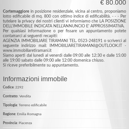
€ 80.000
Cortemaggiore
in posizione residenziale, vicina al centro, proponiamo
lotto edificabile di mq. 800 con ottimo indice di edificabilità. - - - Per
tutelare la privacy dei nostri clienti vi informiamo che LA POSIZIONE
DELL'IMMOBILE INDICATA NELL'ANNUNCIO E' APPROSSIMATIVA.
Per qualsiasi informazione o per fissare un appuntamento potete
contattarci ai seguenti recapiti:
AGENZIA IMMOBILIARE TIRAMANI TEL. 0523-248191 o scriverci al
seguente indirizzo mail: IMMOBILIARETIRAMANI@OUTLOOK.IT -
www.immobiliaretiramani.it
Siamo aperti dal lunedì al venerdì dalle 09:00 alle 12:30 e dalle 15:00
alle 19:00 sabato dalle 09:00 alle 12:00 domenica chiuso.
Si riceve preferibilmente su appuntamento.
Informazioni immobile
Codice
: 2292
Contratto
: Vendita
Tipologia
: Terreno edificabile
Regione
: Emilia Romagna
Provincia
: Piacenza