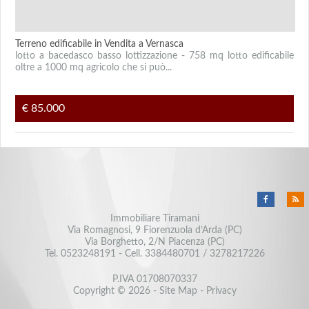
Terreno edificabile in Vendita a Vernasca
lotto a bacedasco basso lottizzazione - 758 mq lotto edificabile
oltre a 1000 mq agricolo che si può...
€ 85.000
Immobiliare Tiramani
Via Romagnosi, 9 Fiorenzuola d’Arda (PC)
Via Borghetto, 2/N Piacenza (PC)
Tel.
0523248191
- Cell.
3384480701
/
3278217226
P.IVA 01708070337
Copyright © 2026 -
Site Map
-
Privacy