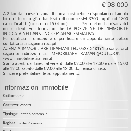
€ 98.000
A 3 km dal paese in zona di nuove costruzione disponiamo di ampio
lotto di terreno già urbanizzato di complessivi 3200 mq di cui 1300
ca. edificabili. (cubatura di 994 mc) - - - - Per tutelare la privacy dei
nostri clienti vi informiamo che LA POSIZIONE DELL'IMMOBILE
INDICATA NELL'ANNUNCIO E' APPROSSIMATIVA.
Per qualsiasi informazione o per fissare un appuntamento potete
contattarci ai seguenti recapiti:
AGENZIA IMMOBILIARE TIRAMANI TEL. 0523-248191 o scriverci al
seguente indirizzo mail: IMMOBILIARETIRAMANI@OUTLOOK.IT -
www.immobiliaretiramani.it
Siamo aperti dal lunedì al venerdì dalle 09:00 alle 12:30 e dalle 15:00
alle 19:00 sabato dalle 09:00 alle 12:00 domenica chiuso.
Si riceve preferibilmente su appuntamento.
Informazioni immobile
Codice
: 2249
Contratto
: Vendita
Tipologia
: Terreno edificabile
Regione
: Emilia Romagna