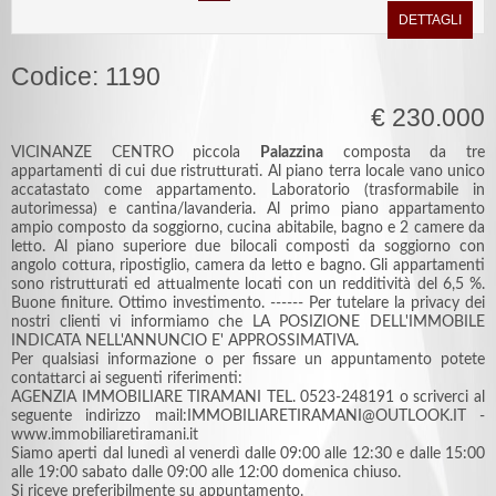
DETTAGLI
Codice: 1190
€ 230.000
VICINANZE CENTRO piccola
Palazzina
composta da tre
appartamenti di cui due ristrutturati. Al piano terra locale vano unico
accatastato come appartamento. Laboratorio (trasformabile in
autorimessa) e cantina/lavanderia. Al primo piano appartamento
ampio composto da soggiorno, cucina abitabile, bagno e 2 camere da
letto. Al piano superiore due bilocali composti da soggiorno con
angolo cottura, ripostiglio, camera da letto e bagno. Gli appartamenti
sono ristrutturati ed attualmente locati con un redditività del 6,5 %.
Buone finiture. Ottimo investimento. ------ Per tutelare la privacy dei
nostri clienti vi informiamo che LA POSIZIONE DELL'IMMOBILE
INDICATA NELL'ANNUNCIO E' APPROSSIMATIVA.
Per qualsiasi informazione o per fissare un appuntamento potete
contattarci ai seguenti riferimenti:
AGENZIA IMMOBILIARE TIRAMANI TEL. 0523-248191 o scriverci al
seguente indirizzo mail:IMMOBILIARETIRAMANI@OUTLOOK.IT -
www.immobiliaretiramani.it
Siamo aperti dal lunedì al venerdì dalle 09:00 alle 12:30 e dalle 15:00
alle 19:00 sabato dalle 09:00 alle 12:00 domenica chiuso.
Si riceve preferibilmente su appuntamento.