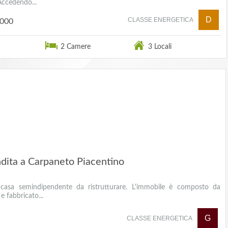
Accedendo...
D
CLASSE ENERGETICA
.000
2 Camere
3 Locali
dita a Carpaneto Piacentino
asa semindipendente da ristrutturare. L'immobile è composto da
 e fabbricato...
G
CLASSE ENERGETICA