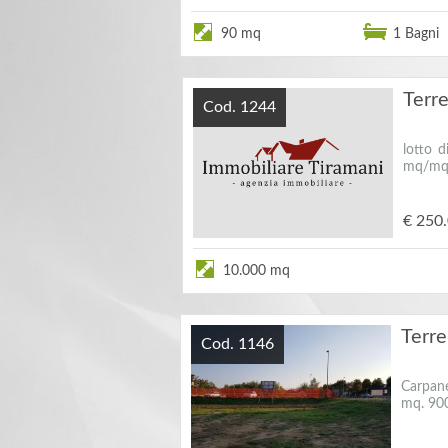
90 mq
1 Bagni
Terre
Cod. 1244
lotto 
mq/mq s
€ 250
10.000 mq
Terre
Cod. 1146
Carpane
mq. 900 