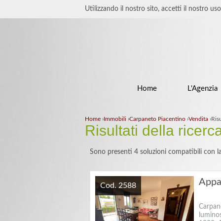
Utilizzando il nostro sito, accetti il nostro us
Home
L'Agenzia
Home
›
Immobili
›
Carpaneto Piacentino
›
Vendita
›
Risu
Risultati della ricerc
Sono presenti 4 soluzioni compatibili con la
Appa
Cod. 2588
Carpan
lumino