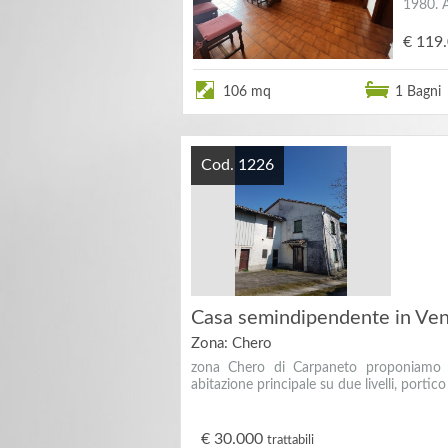
1980. 
€ 119
106 mq
1 Bagni
Cod. 1226
Casa semindipendente in Ven
Zona: Chero
zona Chero di Carpaneto proponiamo c
abitazione principale su due livelli, portico
€ 30.000
trattabili