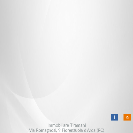
Immobiliare Tiramani
Via Romagnosi, 9 Fiorenzuola d’Arda (PC)