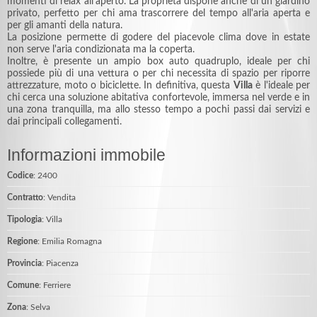
momenti di relax all'aperto. La proprietà dispone anche di un giardino
privato, perfetto per chi ama trascorrere del tempo all'aria aperta e
per gli amanti della natura.
La posizione permette di godere del piacevole clima dove in estate
non serve l'aria condizionata ma la coperta.
Inoltre, è presente un ampio box auto quadruplo, ideale per chi
possiede più di una vettura o per chi necessita di spazio per riporre
attrezzature, moto o biciclette. In definitiva, questa
Villa
è l'ideale per
chi cerca una soluzione abitativa confortevole, immersa nel verde e in
una zona tranquilla, ma allo stesso tempo a pochi passi dai servizi e
dai principali collegamenti.
Informazioni immobile
Codice
: 2400
Contratto
: Vendita
Tipologia
: Villa
Regione
: Emilia Romagna
Provincia
: Piacenza
Comune
: Ferriere
Zona
: Selva