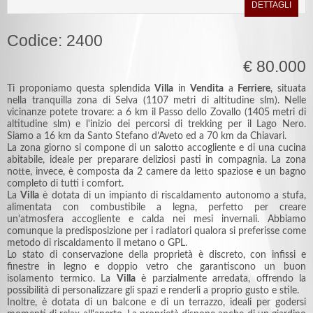
DETTAGLI
Codice: 2400
€ 80.000
Ti proponiamo questa splendida
Villa
in
Vendita
a
Ferriere
, situata
nella tranquilla zona di Selva (1107 metri di altitudine slm). Nelle
vicinanze potete trovare: a 6 km il Passo dello Zovallo (1405 metri di
altitudine slm) e l'inizio dei percorsi di trekking per il Lago Nero.
Siamo a 16 km da Santo Stefano d’Aveto ed a 70 km da Chiavari.
La zona giorno si compone di un salotto accogliente e di una cucina
abitabile, ideale per preparare deliziosi pasti in compagnia. La zona
notte, invece, è composta da 2 camere da letto spaziose e un bagno
completo di tutti i comfort.
La
Villa
è dotata di un impianto di riscaldamento autonomo a stufa,
alimentata con combustibile a legna, perfetto per creare
un'atmosfera accogliente e calda nei mesi invernali. Abbiamo
comunque la predisposizione per i radiatori qualora si preferisse come
metodo di riscaldamento il metano o GPL.
Lo stato di conservazione della proprietà è discreto, con infissi e
finestre in legno e doppio vetro che garantiscono un buon
isolamento termico. La
Villa
è parzialmente arredata, offrendo la
possibilità di personalizzare gli spazi e renderli a proprio gusto e stile.
Inoltre, è dotata di un balcone e di un terrazzo, ideali per godersi