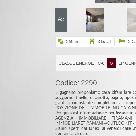
250 mq
3 Locali
2 C
CLASSE ENERGETICA
G
EP GLNR:
Codice: 2290
Lugagnano proponiamo casa bifamiliare co
soggiorno, tinello, cucinotto, bagno, ripost
giardino circostante completano la propriet
POSIZIONE DELL'IMMOBILE INDICATA N
Per qualsiasi informazione o per fissare un
AGENZIA IMMOBILIARE TIRAMANI TE
IMMOBILIARETIRAMANI@OUTLOOK.IT - www
Siamo aperti dal lunedì al venerdì dalle 
domenica chiuso.