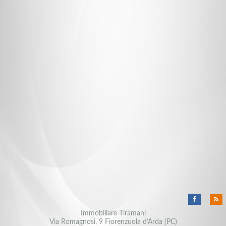
Immobiliare Tiramani
Via Romagnosi, 9 Fiorenzuola d’Arda (PC)